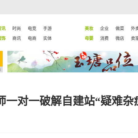
资讯
时尚
电竞
手游
美妆
企业
做菜
外
服饰
商讯
电商
实体
母婴
消费
微店
卖
告
师一对一破解自建站“疑难杂