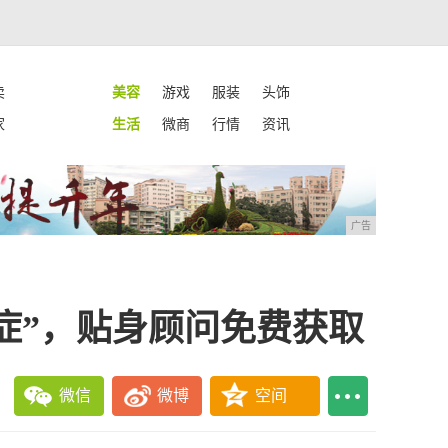
卖
美容
游戏
服装
头饰
家
生活
微商
行情
资讯
广告
症”，贴身顾问免费获取
微信
微博
空间