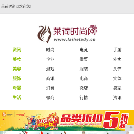
莱荷时尚网欢迎您！
资讯
时尚
电竞
手游
美妆
企业
做菜
外卖
美容
游戏
服装
头饰
服饰
商讯
电商
实体
母婴
消费
微店
卖家
生活
微商
行情
资讯
广告