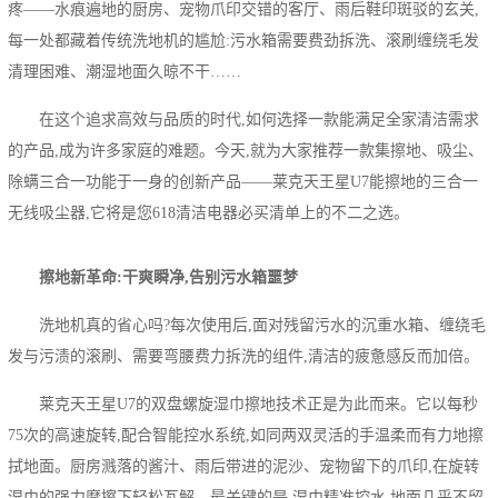
疼——水痕遍地的厨房、宠物爪印交错的客厅、雨后鞋印斑驳的玄关,
每一处都藏着传统洗地机的尴尬:污水箱需要费劲拆洗、滚刷缠绕毛发
清理困难、潮湿地面久晾不干……
在这个追求高效与品质的时代,如何选择一款能满足全家清洁需求
的产品,成为许多家庭的难题。今天,就为大家推荐一款集擦地、吸尘、
除螨三合一功能于一身的创新产品——莱克天王星U7能擦地的三合一
无线吸尘器,它将是您618清洁电器必买清单上的不二之选。
擦地新革命:干爽瞬净,告别污水箱噩梦
洗地机真的省心吗?每次使用后,面对残留污水的沉重水箱、缠绕毛
发与污渍的滚刷、需要弯腰费力拆洗的组件,清洁的疲惫感反而加倍。
莱克天王星U7的双盘螺旋湿巾擦地技术正是为此而来。它以每秒
75次的高速旋转,配合智能控水系统,如同两双灵活的手温柔而有力地擦
拭地面。厨房溅落的酱汁、雨后带进的泥沙、宠物留下的爪印,在旋转
湿巾的强力摩擦下轻松瓦解。最关键的是,湿巾精准控水,地面几乎不留