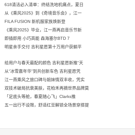
618清洁必入清单：终结洗地机痛点，夏日
从《乘风2025》到《奇境音乐会》，江一
FILA FUSION 新机服家族焕新登
《乘风2025》毕业，江一燕再启音乐节新
即插即用 小巧高能 森海塞尔BTD 7
明星亲手交付 吉利星愿第十万用户获躺平
给用户与春天最配的颜色 吉利星愿新推“天
从“冰雪嘉年华”到共创新车色 吉利星愿凭
​江一燕乘风之旅口碑与姐妹情双丰收，凭实
双技术破局抗衰美肤，花柏禾再摘世界品牌莫
「足底头等舱，春夏随心飞」Clarks推
五一出行不设限，舒适红豆解锁全场景穿搭提