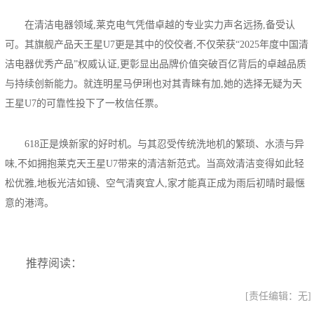
在清洁电器领域,莱克电气凭借卓越的专业实力声名远扬,备受认
可。其旗舰产品天王星U7更是其中的佼佼者,不仅荣获“2025年度中国清
洁电器优秀产品”权威认证,更彰显出品牌价值突破百亿背后的卓越品质
与持续创新能力。就连明星马伊琍也对其青睐有加,她的选择无疑为天
王星U7的可靠性投下了一枚信任票。
618正是焕新家的好时机。与其忍受传统洗地机的繁琐、水渍与异
味,不如拥抱莱克天王星U7带来的清洁新范式。当高效清洁变得如此轻
松优雅,地板光洁如镜、空气清爽宜人,家才能真正成为雨后初晴时最惬
意的港湾。
推荐阅读：
[责任编辑：无]