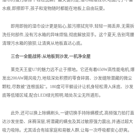
水痕,即擦即干,孩子和宠物随时都能在地板上自由玩耍。
即用即抛的湿巾设计更是贴心,脏污擦拭完毕,轻轻一揭丢弃,无需拆
洗任何部件,没有污水箱的异味烦恼,彻底解放双手。这个夏天,告别弯腰
清理污水箱的狼狈,让清爽从地板直达心底。
三合一全能战将:从地板到沙发,一机净全屋
莱克天王星U7的魅
力远不止
于擦地。它还有着650W高性能电机,爆
发出200AW飓风吸力,地毯深处积攒的零食碎屑、沙发缝隙潜藏的微尘
颗粒,尽数被“连根拔起”。180度可平躺设计让机身轻松滑入床底、沙发
底等低矮区域,配合LED绿光照明,暗处灰尘无所遁形。
此外,还可以换上除螨刷头,一键切换手持除螨模式,高频强力拍打直
达沙发坐垫、床褥深层,将潜藏的螨虫及其过敏原强力震出,并通过超大
吸力吸除。尤其适合有娃家庭和易敏人群,让每一次呼吸都安心舒爽。