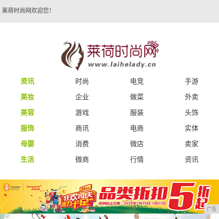
莱荷时尚网欢迎您！
资讯
时尚
电竞
手游
美妆
企业
做菜
外卖
美容
游戏
服装
头饰
服饰
商讯
电商
实体
母婴
消费
微店
卖家
生活
微商
行情
资讯
广告