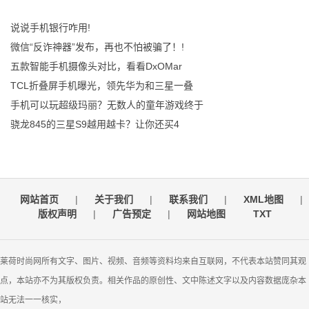
说说手机银行咋用!
微信“反诈神器”发布，再也不怕被骗了！!
五款智能手机摄像头对比，看看DxOMar
TCL折叠屏手机曝光，领先华为和三星一叠
手机可以玩超级玛丽？无数人的童年游戏终于
骁龙845的三星S9越用越卡？让你还买4
网站首页
|
关于我们
|
联系我们
|
XML地图
|
版权声明
|
广告预定
|
网站地图
TXT
莱荷时尚网所有文字、图片、视频、音频等资料均来自互联网，不代表本站赞同其观
点，本站亦不为其版权负责。相关作品的原创性、文中陈述文字以及内容数据庞杂本
站无法一一核实，