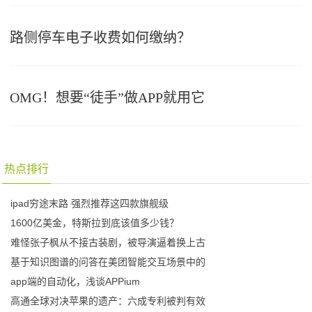
路侧停车电子收费如何缴纳？
OMG！想要“徒手”做APP就用它
热点排行
ipad穷途末路 强烈推荐这四款旗舰级
1600亿美金，特斯拉到底该值多少钱？
难怪张子枫从不接古装剧，被导演逼着换上古
基于知识图谱的问答在美团智能交互场景中的
app端的自动化，浅谈APPium
高通全球对决苹果的遗产：六成专利被判有效