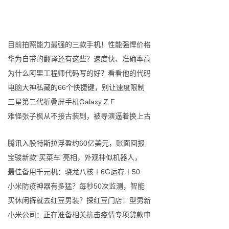
目前拍照能力最强的三款手机！性能强悍价格
华为自带的翻译还有这些？速度快、准确率高
为什么阿里工程师代码写的好？看看他的代码
电脑大神私藏的66个快捷键，别让速度限制
三星第二代折叠屏手机Galaxy Z F
难怪张子枫从不接古装剧，被导演逼着换上古
腾讯入股特斯拉浮盈约60亿美元，账面回报
宝骏新款“买菜车”亮相，外观神似机器人，
最佳备用千元机：骁龙八核＋6G运存＋50
小米防疫神器有多猛？每秒50次监测，智能
买休闲裤就去红豆男装？探红豆门店：型男新
小米公司：正在准备相关抗击疫情专项贷款申